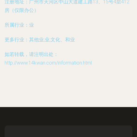
注册地址：
广州市天河区中山大道建工路13、15号4层412
房（仅限办公）
所属行业：
业
更多行业：
其他业,业,文化、和业
如若转载，请注明出处：
http://www.14kwan.com/information.html