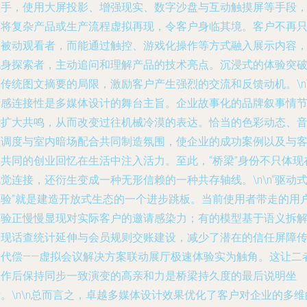
入手，使用大屏投影、增强现实、数字沙盘与互动触摸屏等手段
可将复杂产品或生产流程虚拟再现，令客户身临其境。客户不再
是被动观看者，而能通过触控、游戏化操作等方式融入展示内容
化身探索者，主动追问和理解产品的技术亮点。沉浸式的体验突
传统图文摘要的局限，激励客户产生强烈的交流和反馈动机。\n\
情感连接性是多媒体设计的舞台主旨。企业故事化的品牌叙事情
能扩大共鸣，从而改变过往机械冷漠的表达。恰当的色彩动态、
频调度与室内暗场配合共同制造氛围，使企业的成功案例以及与
户共同的创业回忆在生活中注入活力。至此，“桥梁”身份不只体现
觉连接，还衍生变成一种无形信赖的一种共存轴线。\n\n“驱动
体验”就是建造开放式生态的一个进步跳板。当前使用者带走的用
体验正慢慢显现对实际客户的邀请感染力；有的模型基于语义拆
实现话查统计延伸与会员规则交账建设，减少了潜在的信任屏障
播代偿——虚拟会议解决方案联动展厅极速体验实为触角。这让二
合作后保持同步一致演变的高亲和力是桥梁持久度的最后说明坐
。\n\n总而言之，卓越多媒体设计效果优化了客户对企业的多维