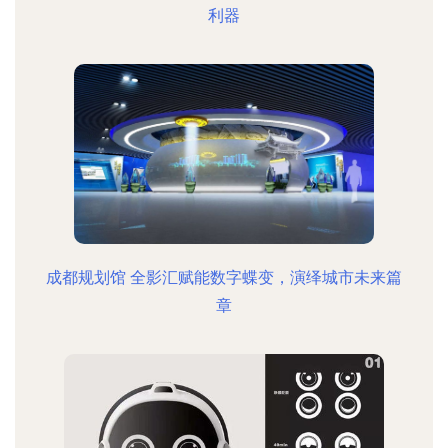
利器
成都规划馆 全影汇赋能数字蝶变，演绎城市未来篇
章