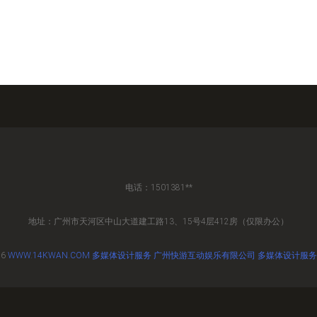
电话：1501381**
地址：广州市天河区中山大道建工路13、15号4层412房（仅限办公）
26
WWW.14KWAN.COM
多媒体设计服务
广州快游互动娱乐有限公司
多媒体设计服务