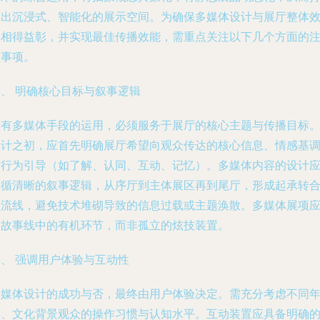
造出沉浸式、智能化的展示空间。为确保多媒体设计与展厅整体
果相得益彰，并实现最佳传播效能，需重点关注以下几个方面的
意事项。
一、 明确核心目标与叙事逻辑
所有多媒体手段的运用，必须服务于展厅的核心主题与传播目标
设计之初，应首先明确展厅希望向观众传达的核心信息、情感基
与行为引导（如了解、认同、互动、记忆）。多媒体内容的设计
遵循清晰的叙事逻辑，从序厅到主体展区再到尾厅，形成起承转
的流线，避免技术堆砌导致的信息过载或主题涣散。多媒体展项
是故事线中的有机环节，而非孤立的炫技装置。
二、 强调用户体验与互动性
多媒体设计的成功与否，最终由用户体验决定。需充分考虑不同
龄、文化背景观众的操作习惯与认知水平。互动装置应具备明确