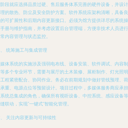
计阶段就应选择品质过硬、售后服务体系完善的硬件设备，并设
合理的散热、防尘及安全防护方案。软件系统应架构清晰，具备
好的可扩展性和后期内容更新接口。必须为馆方提供详尽的系统
作手册与维护指南，并考虑设置后台管理端，方便非技术人员进
日常内容管理与状态监控。
、 统筹施工与集成管理
多媒体系统的实施涉及强弱电布线、设备安装、软件调试、内容
作等多个专业环节，需要与展厅的土木装修、展柜制作、灯光照
等工程紧密配合、协同作业。务必在前期规划中做好管线预埋、
载承重、电源点位等预留设计。项目过程中，多媒体服务商应承
起系统总集成的角色，确保所有视听设备、中控系统、感应设备
缝联动，实现“一键式”智能化管理。
六、 关注内容更新与可持续性