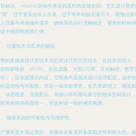
导标识、 intuitive 的操作界面和及时的反馈机制。交互设计需
好“度”，过于复杂会令人生畏，过于简单则缺乏吸引力。要预估展
的人流量与并发操作需求，确保系统运行流畅稳定，避免长时间
队或卡顿影响观展心情。
三、 注重技术与艺术的融合
优秀的多媒体设计是技术与艺术设计的完美结合。在技术选型上
如投影映射、VR/AR、全息成像、大型LED屏、互动触控、数字
盘等），应依据展示内容、空间条件及预算进行合理配置，追求
术的适用性与可靠性，而非一味求新求贵。在艺术表现上，视觉
格、动态图形、音效配乐、界面UI等均需与展厅的整体空间设计、
展陈风格保持高度统一，营造和谐一致的感官氛围。
四、 确保系统的可靠性与可维护性
展厅通常是长期运营的，多媒体设备需具备高稳定性和耐久性。