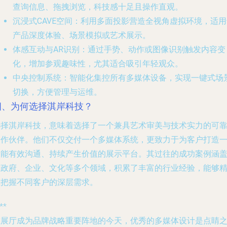
查询信息、拖拽浏览，科技感十足且操作直观。
沉浸式CAVE空间
：利用多面投影营造全视角虚拟环境，适用
产品深度体验、场景模拟或艺术展示。
体感互动与AR识别
：通过手势、动作或图像识别触发内容变
化，增加参观趣味性，尤其适合吸引年轻观众。
中央控制系统
：智能化集控所有多媒体设备，实现一键式场
切换，方便管理与运维。
四、为何选择淇岸科技？
选择淇岸科技，意味着选择了一个兼具艺术审美与技术实力的可
合作伙伴。他们不仅交付一个多媒体系统，更致力于为客户打造
个能有效沟通、持续产生价值的展示平台。其过往的成功案例涵
了政府、企业、文化等多个领域，积累了丰富的行业经验，能够
准把握不同客户的深层需求。
**
在展厅成为品牌战略重要阵地的今天，优秀的多媒体设计是点睛