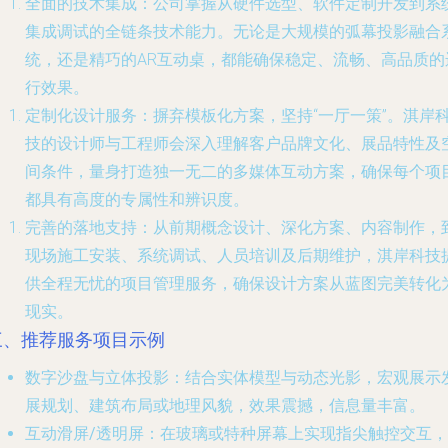
全面的技术集成
：公司掌握从硬件选型、软件定制开发到系
集成调试的全链条技术能力。无论是大规模的弧幕投影融合
统，还是精巧的AR互动桌，都能确保稳定、流畅、高品质的
行效果。
定制化设计服务
：摒弃模板化方案，坚持“一厅一策”。淇岸
技的设计师与工程师会深入理解客户品牌文化、展品特性及
间条件，量身打造独一无二的多媒体互动方案，确保每个项
都具有高度的专属性和辨识度。
完善的落地支持
：从前期概念设计、深化方案、内容制作，
现场施工安装、系统调试、人员培训及后期维护，淇岸科技
供全程无忧的项目管理服务，确保设计方案从蓝图完美转化
现实。
三、推荐服务项目示例
数字沙盘与立体投影
：结合实体模型与动态光影，宏观展示
展规划、建筑布局或地理风貌，效果震撼，信息量丰富。
互动滑屏/透明屏
：在玻璃或特种屏幕上实现指尖触控交互，